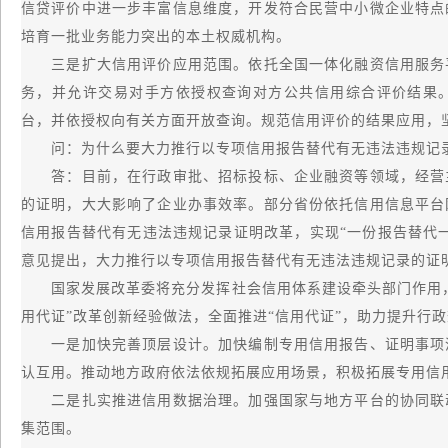
信贷评价中进一步丰富信息维度，开发符合民营中小微企业特点
培育一批业务能力突出的本土权威机构。
三是扩大信用评价应用范围。依托全国一体化融资信用服务平
务，并允许交易对手方依授权查询对方公共信用综合评价结果
台，并依授权向有关方面开放查询。规范信用评价的结果应用，
问：为什么要大力推行以专项信用报告替代有无违法违规记
答：目前，在行政审批、招标投标、企业融资等领域，经营主
的证明，大大影响了企业办事效率。部分省份依托信用信息平台
信用报告替代有无违法违规记录证明改革，实现“一份报告替代一
意见提出，大力推行以专项信用报告替代有无违法违规记录的证
国家发展改革委将充分发挥社会信用体系建设牵头部门作用，按
用代证”改革创新经验做法，全面推进“信用代证”，助力提升行
一是加快完善顶层设计。加快编制专用信用报告、证明事项清
认互用。推动地方政府依法依规拓展应用场景，积极拓展专用信用
二是扎实推进信用数据治理。加强国家与地方平台的协同联动
集范围。